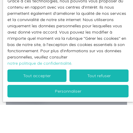
Vous avez un projet immobilier....
Grace à ces technologies, nous pouvons vous proposer du
contenu en rapport avec vos centres d'intérêt. Ils nous
permettent également d'améliorer la qualité de nos services
vente, achat, location, mise en
et la convivialité de notre site internet. Nous utiliserons
location ou en gestion
uniquement les données personnelles pour lesquelles vous
avez donné votre accord. Vous pouvez les modifier à
n'importe quel moment via la rubrique ″Gérer les cookies″ en
bas de notre site, à l'exception des cookies essentiels à son
fonctionnement. Pour plus d'informations sur vos données
personnelles, veuillez consulter
notre politique de confidentialité
.
Tout accepter
Tout refuser
Nos biens
Personnaliser
en vente